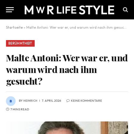
Startseite
»
Malte Antoni: Wer war er, und warum wird nach ihm gesucht?
BERÜHMTHEIT
Malte Antoni: Wer war er, und
warum wird nach ihm
gesucht?
BY
HEINRICH
7. APRIL 2026
KEINE KOMMENTARE
7 MINS READ