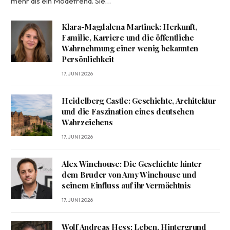
mehr als ein Modetrend. Sie…
Klara-Magdalena Martinek: Herkunft,
Familie, Karriere und die öffentliche
Wahrnehmung einer wenig bekannten
Persönlichkeit
17. JUNI 2026
Heidelberg Castle: Geschichte, Architektur
und die Faszination eines deutschen
Wahrzeichens
17. JUNI 2026
Alex Winehouse: Die Geschichte hinter
dem Bruder von Amy Winehouse und
seinem Einfluss auf ihr Vermächtnis
17. JUNI 2026
Wolf Andreas Hess: Leben, Hintergrund