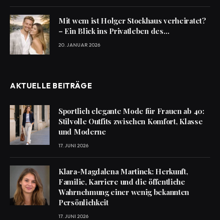
Mit wem ist Holger Stockhaus verheiratet?
– Ein Blick ins Privatleben des
Schauspielers
20. JANUAR 2026
AKTUELLE BEITRÄGE
Sportlich elegante Mode für Frauen ab 40:
Stilvolle Outfits zwischen Komfort, Klasse
und Moderne
17. JUNI 2026
Klara-Magdalena Martinek: Herkunft,
Familie, Karriere und die öffentliche
Wahrnehmung einer wenig bekannten
Persönlichkeit
17. JUNI 2026