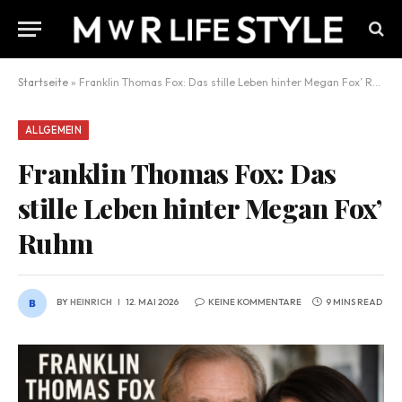
Startseite
»
Franklin Thomas Fox: Das stille Leben hinter Megan Fox’ Ruhm
ALLGEMEIN
Franklin Thomas Fox: Das
stille Leben hinter Megan Fox’
Ruhm
BY
HEINRICH
12. MAI 2026
KEINE KOMMENTARE
9 MINS READ