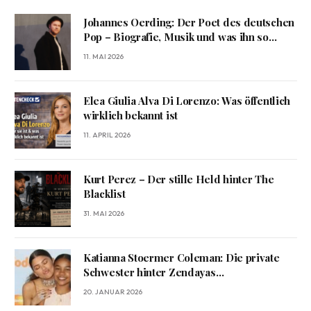
Johannes Oerding: Der Poet des deutschen
Pop – Biografie, Musik und was ihn so
besonders macht
11. MAI 2026
Elea Giulia Alva Di Lorenzo: Was öffentlich
wirklich bekannt ist
11. APRIL 2026
Kurt Perez – Der stille Held hinter The
Blacklist
31. MAI 2026
Katianna Stoermer Coleman: Die private
Schwester hinter Zendayas
bodenständigem Erfolg
20. JANUAR 2026