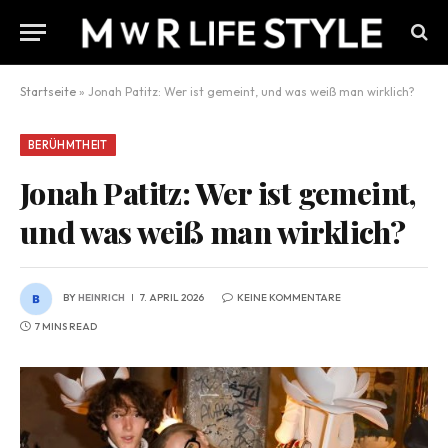
Startseite
»
Jonah Patitz: Wer ist gemeint, und was weiß man wirklich?
BERÜHMTHEIT
Jonah Patitz: Wer ist gemeint,
und was weiß man wirklich?
BY
HEINRICH
7. APRIL 2026
KEINE KOMMENTARE
7 MINS READ